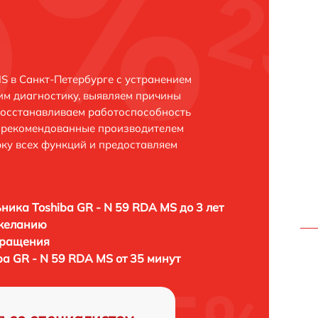
S в Санкт-Петербурге с устранением
м диагностику, выявляем причины
восстанавливаем работоспособность
и рекомендованные производителем
рку всех функций и предоставляем
ника Toshiba GR - N 59 RDA MS до 3 лет
 желанию
бращения
a GR - N 59 RDA MS от 35 минут