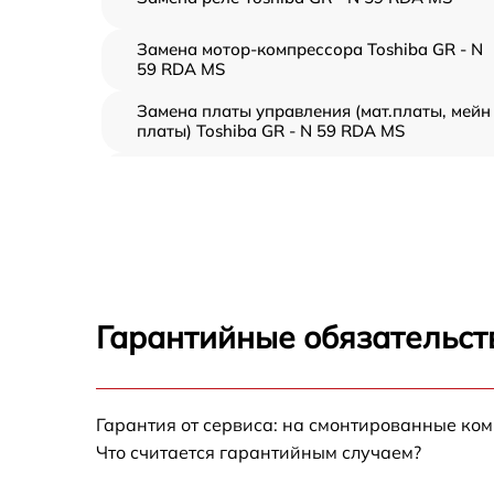
Замена мотор-компрессора Toshiba GR - N
59 RDA MS
Замена платы управления (мат.платы, мейн
платы) Toshiba GR - N 59 RDA MS
Ремонт/замена датчика температуры Toshib
GR - N 59 RDA MS
Замена термостата Toshiba GR - N 59 RDA
MS
Замена усилителей Toshiba GR - N 59 RDA
MS
Гарантийные обязательст
Замена таймера Toshiba GR - N 59 RDA MS
Замена электросхемы Toshiba GR - N 59 RD
Гарантия от сервиса: на смонтированные ко
MS
Что считается гарантийным случаем?
Ремонт испарителя Toshiba GR - N 59 RDA