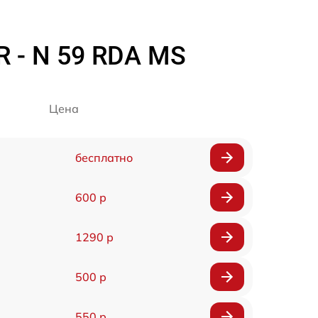
R - N 59 RDA MS
Цена
бесплатно
600 р
1290 р
500 р
550 р