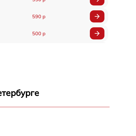
590 р
500 р
650 р
500 р
650 р
етербурге
710 р
590 р
650 р