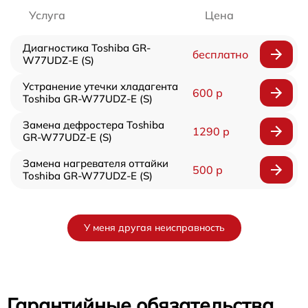
Услуга
Цена
Диагностика Toshiba GR-
бесплатно
W77UDZ-E (S)
Устранение утечки хладагента
600 р
Toshiba GR-W77UDZ-E (S)
Замена дефростера Toshiba
1290 р
GR-W77UDZ-E (S)
Замена нагревателя оттайки
500 р
Toshiba GR-W77UDZ-E (S)
У меня другая неисправность
Гарантийные обязательства