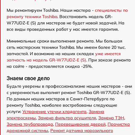
Мы ремонтируем Toshiba. Наши мастера -
специалисты по
ремонту техники Toshiba
. Восстановить модель GR-
W77UDZ-E (S) для мастеров не будет новой задачей. На
все виды проведенных работ у нас имеется гарантия.
Минимальные сроки выполнения ремонта. Мы большая
сеть мастерских техники Toshiba. Мы имеем более 20 тыс.
запчастей. И возможно на наших складах
уже имеется
запчасть на модель GR-W77UDZ-E (S)
. При заказе ремонта
на сайте - предоставляется скидка -25%.
Знаем свое дело
Будьте уверены в профессионализме наших мастеров - они
с уверенностью выполнят ремонт Toshiba GR-W77UDZ-E (S).
По данным наших мастеров в Санкт-Петербурге по
ремонту Toshiba, наиболее востребованы следующие
услуги:
Устранение утечки хладагента
,
Замена
электросхемы
,
Замена фильтра осушителя
,
Замена ТЭН
,
Замена трубопровода
,
Перевешивание дверей
,
Прочистка
дренажной системы
,
Ремонт датчика морозильного