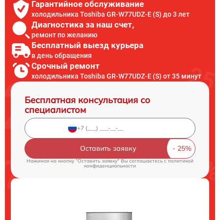
Гарантийное обслуживание
холодильника Toshiba GR-W77UDZ-E (S) до 3 лет
Диагностика за наш счет,
ремонт по желанию
Бесплатный выезд курьера
в день обращения
Срочный ремонт
холодильника Toshiba GR-W77UDZ-E (S) от 35 минут
Бесплатная консультация со
специалистом
Оставить заявку
Нажимая на кнопку "Оставить заявку" Вы соглашаетесь c
политикой
конфиденциальности