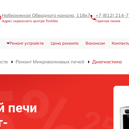
Набережная Обводного канала, 118к7
+7 (812) 214-
Адрес сервисного центра Toshiba
Горячая линия
Ремонт устройств
Цена ремонта
Вакансии
Контакт
йств
Ремонт Микроволновых печей
Диагностика
й печи
т-