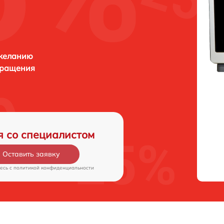
 желанию
бращения
я со специалистом
Оставить заявку
есь c
политикой конфиденциальности