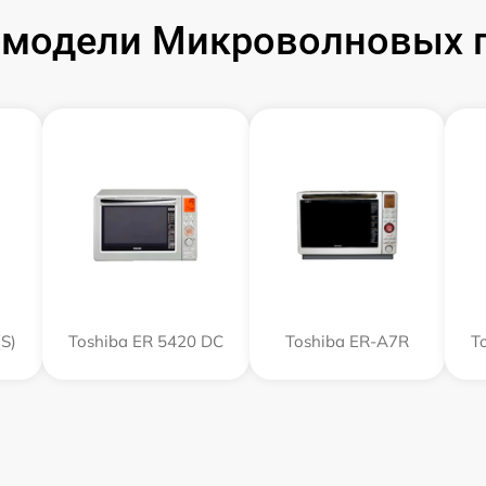
модели Микроволновых п
S)
Toshiba ER 5420 DC
Toshiba ER-A7R
T