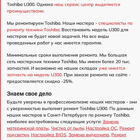
Toshiba U300. Однако
наш сервис-центр выделяется
преимуществами
.
Мы ремонтируем Toshiba. Наши мастера -
специалисты по
ремонту техники Toshiba
. Восстановить модель U300 для
мастеров не будет новой задачей. На все виды
проведенных работ у нас имеется гарантия.
Минимальные сроки выполнения ремонта. Мы большая
сеть мастерских техники Toshiba. Мы имеем более 20 тыс.
запчастей. И возможно на наших складах
уже имеется
запчасть на модель U300
. При заказе ремонта на сайте -
предоставляется скидка -25%.
Знаем свое дело
Будьте уверены в профессионализме наших мастеров - они
с уверенностью выполнят ремонт Toshiba U300. По данным
наших мастеров в Санкт-Петербурге по ремонту Toshiba,
наиболее востребованы следующие услуги:
Замена
материнской платы
,
Чистка от пыли
,
Настройка ОС
,
Ремонт
подсветки
,
Настройка BIOS
,
Замена видеочипа
,
Ремонт